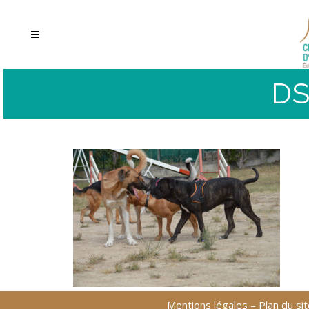
DS
Mentions légales
–
Plan du sit