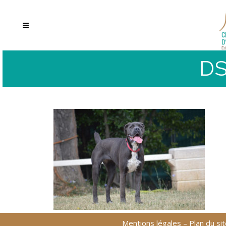
DS
Mentions légales
–
Plan du sit